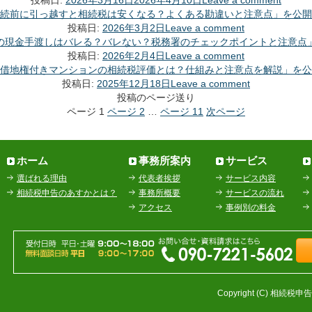
投稿日:
2026年3月16日
2026年4月10日
Leave a comment
続前に引っ越すと相続税は安くなる？よくある勘違いと注意点」を公開
投稿日:
2026年3月2日
Leave a comment
の現金手渡しはバレる？バレない？税務署のチェックポイントと注意点
投稿日:
2026年2月4日
Leave a comment
借地権付きマンションの相続税評価とは？仕組みと注意点を解説」を公
投稿日:
2025年12月18日
Leave a comment
投稿のページ送り
ページ
1
ページ
2
…
ページ
11
次ページ
ホーム
事務所案内
サービス
選ばれる理由
代表者挨拶
サービス内容
相続税申告のあすかとは？
事務所概要
サービスの流れ
アクセス
事例別の料金
Copyright (C) 相続税申