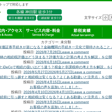
トップで対応します
文字サイズ
小
カテゴリー:
未分類
有価証券手続きが楽になる？金融機関の手続き一元化で期待されること
投稿日:
2026年7月28日
Leave a comment
林の相続税評価はどう決まる？評価方法と計算の考え方を解説」を公開
投稿日:
2026年6月18日
Leave a comment
AとiDeCoで相続の扱いはどう違う？税金と非課税枠の考え方を解説」
投稿日:
2026年5月27日
2026年5月27日
Leave a comment
続前に引っ越すと相続税は安くなる？よくある勘違いと注意点」を公開
投稿日:
2026年4月15日
Leave a comment
お客様の声を追加いたしました。
投稿日:
2026年4月10日
2026年4月10日
Leave a comment
続前に引っ越すと相続税は安くなる？よくある勘違いと注意点」を公開
投稿日:
2026年3月26日
Leave a comment
お客様の声を追加いたしました。