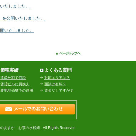
いたしました。
」を公開いたしました。
開いたしました。
節税実績
よくある質問
遺産分割で節税
対応エリアは？
賃貸ビルに買換え
面談は有料？
農地地価猶予の適用
資金なしですが？
告のあすか お茶の水税経 . All Rights Reserved.