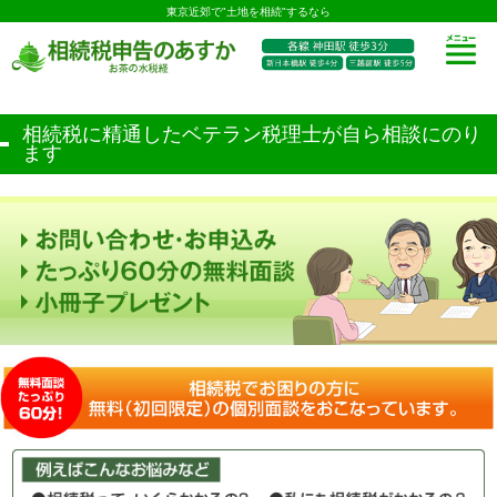
東京近郊で"土地を相続"するなら
相続税に精通したベテラン税理士が自ら相談にのり
ます