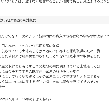
ていないときは、遅滞なく居住することが確実であると見込まれるとき
の取得及び増改築も対象に
だけでなく、次のように新築物件の購入や既存住宅の取得や増改築に
使用されたことのない住宅用家屋の取得
に供されている土地若しくは土地の上に存する権利取得のために資
をした場合又は建築後使用されたことのない住宅家屋の取得をした
家屋の取得とともにするその敷地の用に供されている土地若しくは
めに資金を充ててその既存住宅家屋の取得をした場合
屋について行う増改築又はその家屋について増改築とともにするそ
しくは土地の上に存する権利の取得ために資金を充ててそのその住
場合
2年05月01日16版発行より抜粋)