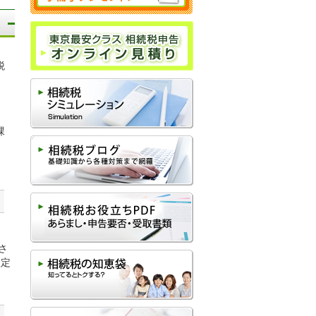
税
中
課
、
さ
限定