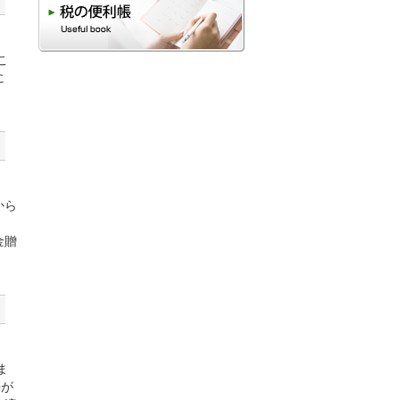
こ
に
から
金贈
ま
築が