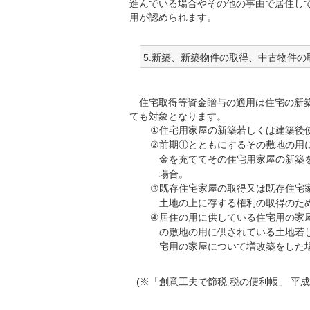
進んでいる場合やその他の事由で居住し
用が認められます。
5.新築、新築物件の取得、中古物件
住宅取得等資金贈与の適用は住宅の新築
ても対象となります。
①
住宅用家屋の新築若しくは建築後
②
前期①とともにするその敷地の用
金を充ててその住宅用家屋の新築
場合。
③
既存住宅家屋の取得又は既存住宅
土地の上に存する権利の取得のた
④
居住の用に供している住宅用の家
の敷地の用に供されている土地若
宅用の家屋について増改築をした
(※
「創意工夫で節税 税の便利帳」 平成2