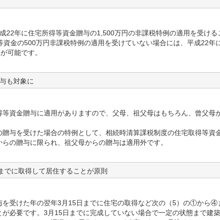
成22年に住宅所得等資金贈与の1,500万円の非課税特例の適用を受ける
等資金の500万円非課税特例の適用を受けていない場合には、平成22年
とが可能です。
贈与も対象に
等資金贈与に適用がありますので、父母、祖父母はもちろん、曾父母
。
贈与を受けた場合の特例として、相続時清算課税制度の住宅取得等資
からの贈与に限られ、祖父母からの贈与は適用外です。
5日までに取得して居住することが原則
を受けた年の翌年3月15日までに住宅の取得など次の（5）の①から④
が必要です。3月15日までに完成していない場合で一定の状態まで建