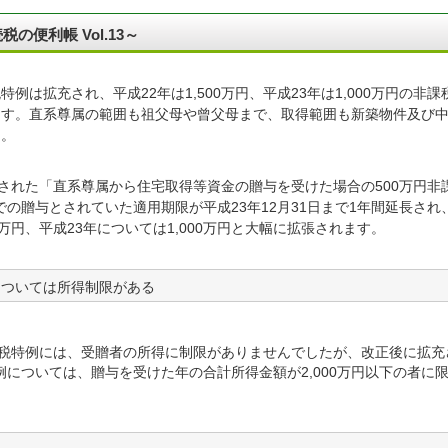
便利帳 Vol.13～
は拡充され、平成22年は1,500万円、平成23年は1,000万円の非課
ます。直系尊属の範囲も祖父母や曾父母まで、取得範囲も新築物件及び
た。
設された「直系尊属から住宅取得等資金の贈与を受けた場合の500万円非
までの贈与とされていた適用期限が平成23年12月31日まで1年間延長され
0万円、平成23年については1,000万円と大幅に拡張されます。
特例については所得制限がある
課税特例には、受贈者の所得に制限がありませんでしたが、改正後に拡充
税特例については、贈与を受けた年の合計所得金額が2,000万円以下の者に