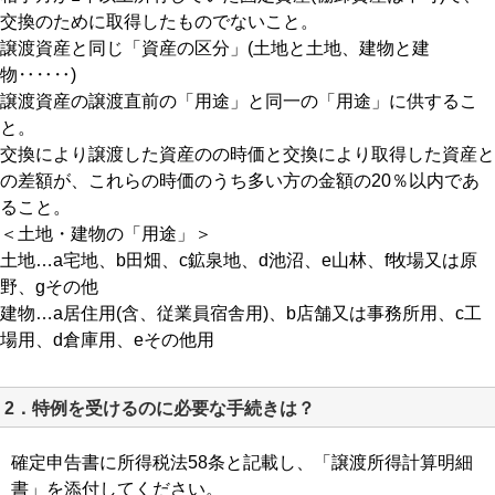
交換のために取得したものでないこと。
譲渡資産と同じ「資産の区分」(土地と土地、建物と建
物‥‥‥)
譲渡資産の譲渡直前の「用途」と同一の「用途」に供するこ
と。
交換により譲渡した資産のの時価と交換により取得した資産と
の差額が、これらの時価のうち多い方の金額の20％以内であ
ること。
＜土地・建物の「用途」＞
土地…a宅地、b田畑、c鉱泉地、d池沼、e山林、f牧場又は原
野、gその他
建物…a居住用(含、従業員宿舎用)、b店舗又は事務所用、c工
場用、d倉庫用、eその他用
2．特例を受けるのに必要な手続きは？
確定申告書に所得税法58条と記載し、「譲渡所得計算明細
書」を添付してください。