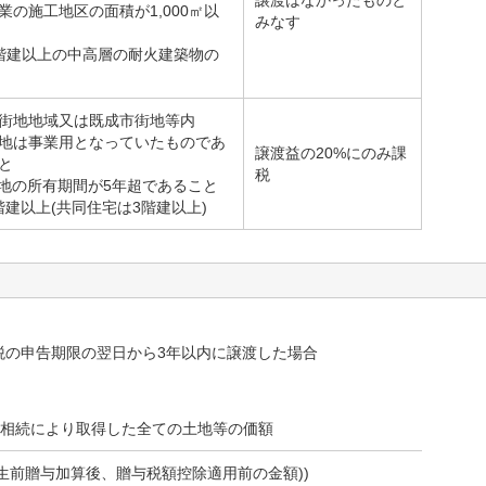
譲渡はなかったものと
業の施工地区の面積が1,000㎡以
みなす
階建以上の中高層の耐火建築物の
街地地域又は既成市街地等内
地は事業用となっていたものであ
譲渡益の20%にのみ課
と
税
地の所有期間が5年超であること
階建以上(共同住宅は3階建以上)
税の申告期限の翌日から3年以内に譲渡した場合
相続により取得した全ての土地等の価額
(生前贈与加算後、贈与税額控除適用前の金額))