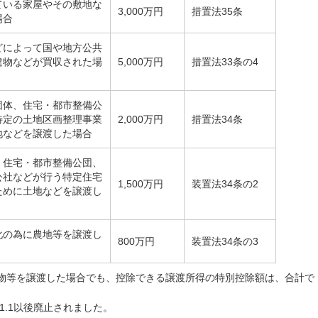
ている家屋やその敷地な
3,000万円
措置法35条
場合
どによって国や地方公共
建物などが買収された場
5,000万円
措置法33条の4
団体、住宅・都市整備公
特定の土地区画整理事業
2,000万円
措置法34条
地などを譲渡した場合
、住宅・都市整備公団、
公社などが行う特定住宅
1,500万円
装置法34条の2
ために土地などを譲渡し
化の為に農地等を譲渡し
800万円
装置法34条の3
物等を譲渡した場合でも、控除できる譲渡所得の特別控除額は、合計で
.1.1以後廃止されました。