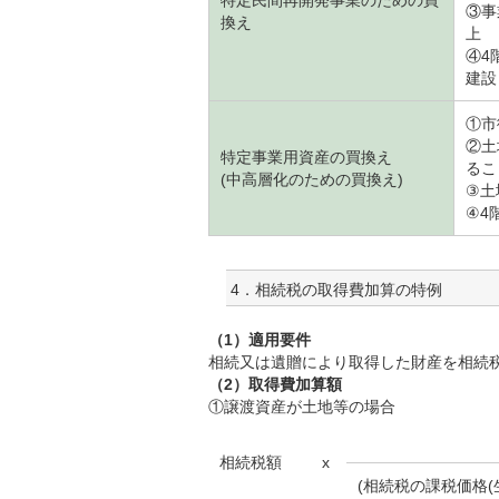
特定民間再開発事業のための買
③事
換え
上
④4
建設
①市
②土
特定事業用資産の買換え
るこ
(中高層化のための買換え)
③土
④4
4．相続税の取得費加算の特例
（1）適用要件
相続又は遺贈により取得した財産を相続
（2）取得費加算額
①譲渡資産が土地等の場合
相続税額
x
(相続税の課税価格