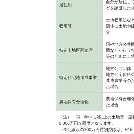
自分が居住し
居住用
どを譲渡した
土地収用法な
収用等
団体に土地や
合
国や地方公共
特定土地区画整理
団などが行う
等のために土
地方公共団体
地方住宅供給
特定住宅地造成事業
造成事業等の
た場合
農地保有合理
農地保有合理化
た場合
（注）・同一年中に2以上の土地等・建
5,000万円が限度となります。
・長期譲渡の100万円特別控除は、H16