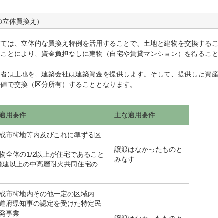
の立体買換え）
いては、立体的な買換え特例を活用することで、土地と建物を交換する
ることにより、資金負担なしに建物（自宅や賃貸マンション）を得るこ
有者は土地を、建築会社は建築資金を提供します。そして、提供した資
価値で交換（区分所有）することとなります。
適用要件
主な適用要件
成市街地等内及びこれに準ずる区
譲渡はなかったものと
物全体の1/2以上が住宅であること
みなす
階建以上の中高層耐火共同住宅の
成市街地内その他一定の区域内
道府県知事の認定を受けた特定民
発事業