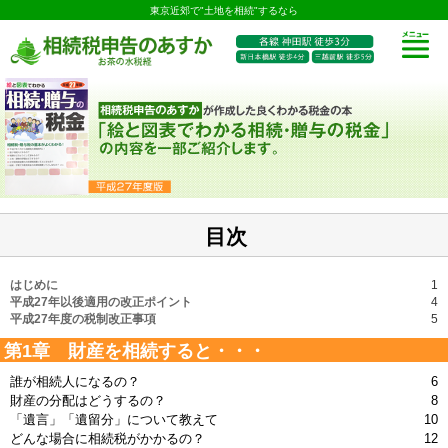
東京近郊で"土地を相続"するなら
目次
はじめに
1
平成27年以後適用の改正ポイント
4
平成27年度の税制改正事項
5
第1章 財産を相続すると・・・
誰が相続人になるの？
6
財産の分配はどうするの？
8
「遺言」「遺留分」について教えて
10
どんな場合に相続税がかかるの？
12