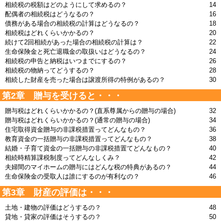
相続税の税額はどのようにして求めるの？
14
配偶者の相続税はどうなるの？
16
債務がある場合の相続税の計算はどうなるの？
18
相続税はどれくらいかかるの？
20
続けて2回相続があった場合の相続税の計算は？
22
生命保険金と死亡退職金の取扱いはどうなるの？
24
相続税の申告と納税はいつまでにするの？
26
相続税の物納ってどうするの？
28
相続した財産を売った場合は譲渡所得の特例があるの？
30
第2章 贈与を受けると・・・
贈与税はどれくらいかかるの？(直系尊属からの贈与の場合)
32
贈与税はどれくらいかかるの？(通常の贈与の場合)
34
住宅取得資金贈与の非課税措置ってどんなもの？
36
教育資金の一括贈与の非課税措置ってどんなもの？
38
結婚・子育て資金の一括贈与の非課税措置てどんなもの？
40
相続時精算課税制度ってどんなしくみ？
42
夫婦間のマイホームの贈与にはどんな税の特典があるの？
44
生命保険金の受取人は誰にするのが有利なの？
46
第3章 財産の評価は・・・
土地・建物の評価はどうするの？
48
貸地・貸家の評価はそうするの？
50