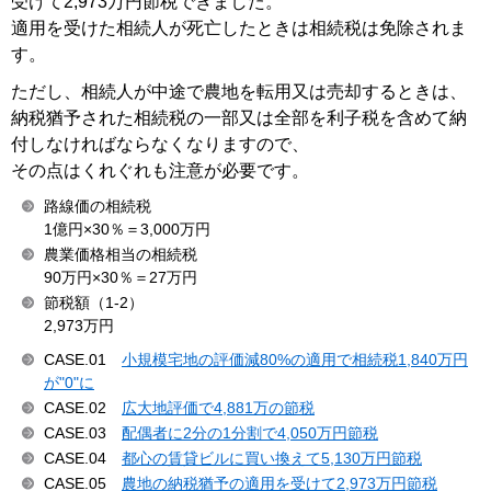
受けて2,973万円節税できました。
適用を受けた相続人が死亡したときは相続税は免除されま
す。
ただし、相続人が中途で農地を転用又は売却するときは、
納税猶予された相続税の一部又は全部を利子税を含めて納
付しなければならなくなりますので、
その点はくれぐれも注意が必要です。
路線価の相続税
1億円×30％＝3,000万円
農業価格相当の相続税
90万円×30％＝27万円
節税額（1-2）
2,973万円
CASE.01
小規模宅地の評価減80%の適用で相続税1,840万円
が"0"に
CASE.02
広大地評価で4,881万の節税
CASE.03
配偶者に2分の1分割で4,050万円節税
CASE.04
都心の賃貸ビルに買い換えて5,130万円節税
CASE.05
農地の納税猶予の適用を受けて2,973万円節税