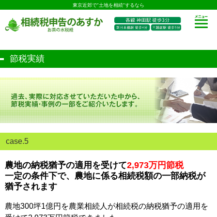
東京近郊で"土地を相続"するなら
節税実績
case.5
農地の納税猶予の適用を受けて
2,973万円節税
一定の条件下で、農地に係る相続税額の一部納税が
猶予されます
農地300坪1億円を農業相続人が相続税の納税猶予の適用を