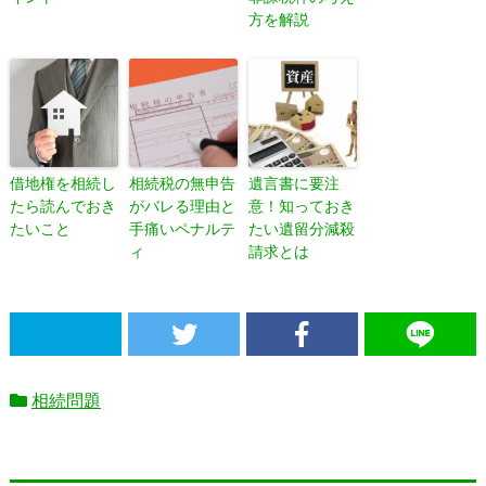
方を解説
借地権を相続し
相続税の無申告
遺言書に要注
たら読んでおき
がバレる理由と
意！知っておき
たいこと
手痛いペナルテ
たい遺留分減殺
ィ
請求とは
相続問題