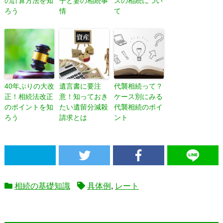
の計算方法を知
子と妻の相続事
スの相続につい
ろう
情
て
40年ぶりの大改
遺言書に要注
代襲相続って？
正！相続法改正
意！知っておき
ケース別にみる
のポイントを知
たい遺留分減殺
代襲相続のポイ
ろう
請求とは
ント
相続の基礎知識
具体例
,
レート