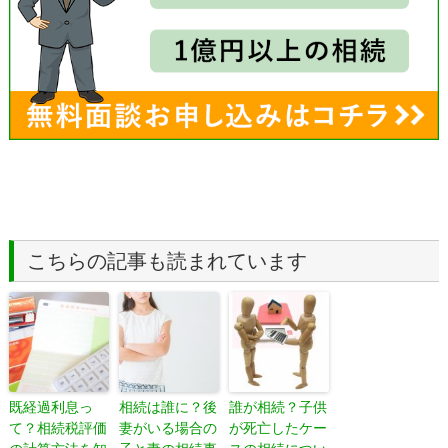
こちらの記事も読まれています
既経過利息っ
相続は誰に？後
誰が相続？子供
て？相続税評価
妻がいる場合の
が死亡したケー