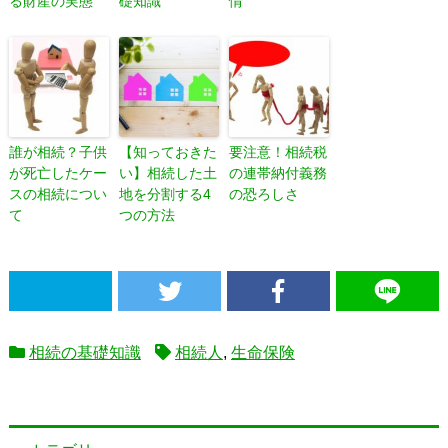
る財産の実態
礎知識
情
誰が相続？子供
【知っておきた
要注意！相続税
が死亡したケー
い】相続した土
の連帯納付義務
スの相続につい
地を分割する4
の恐ろしさ
て
つの方法
相続の基礎知識
相続人
,
生命保険