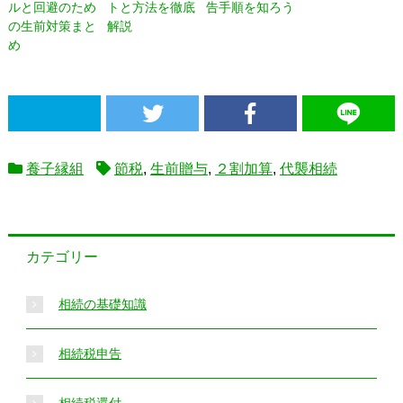
ルと回避のため
トと方法を徹底
告手順を知ろう
の生前対策まと
解説
め
養子縁組
節税
,
生前贈与
,
２割加算
,
代襲相続
カテゴリー
相続の基礎知識
相続税申告