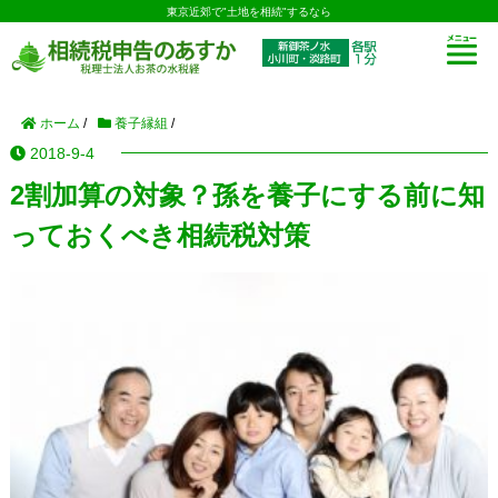
東京近郊で"土地を相続"するなら
ホーム
/
養子縁組
/
2018-9-4
2割加算の対象？孫を養子にする前に知
っておくべき相続税対策