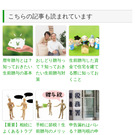
こちらの記事も読まれています
暦年贈与とは？
おしどり贈与っ
生前贈与した資
知っておきたい
て？知っておき
金で住宅を建て
生前贈与の基本
たい生前贈与対
る際に知ってお
策
くこと
【重要】相続に
手軽に節税！生
申告漏れはバレ
よくあるトラブ
前贈与のメリッ
る？贈与税の申